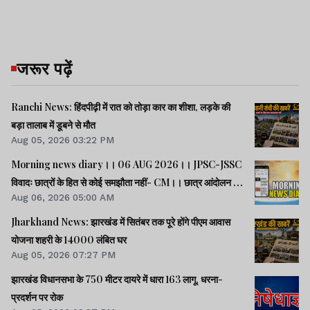
जरूर पढ़ें
Ranchi News: हिंदपीढ़ी में रात को तोड़ा कार का शीशा, लड़के की
बड़ा तालाब में डूबने से मौत
Aug 05, 2026 03:22 PM
Morning news diary।। 06 AUG 2026।। JPSC-JSSC
विवादः छात्रों के हित से कोई समझौता नहीं- CM।। छात्र आंदोलन के
Aug 06, 2026 05:00 AM
समर्थन में झारखंड आएंगे अभिजीत दीपके।। जब तक अमित शाह सदन
में जवाब नहीं देते, चर्चा नहीं होगीः राहुल।। समेत कई खबरें व वीडियो.
Jharkhand News: झारखंड में सितंबर तक पूरे होंगे पीएम आवास
योजना शहरी के 14000 लंबित घर
Aug 05, 2026 07:27 PM
झारखंड विधानसभा के 750 मीटर दायरे में धारा 163 लागू, धरना-
प्रदर्शन पर रोक