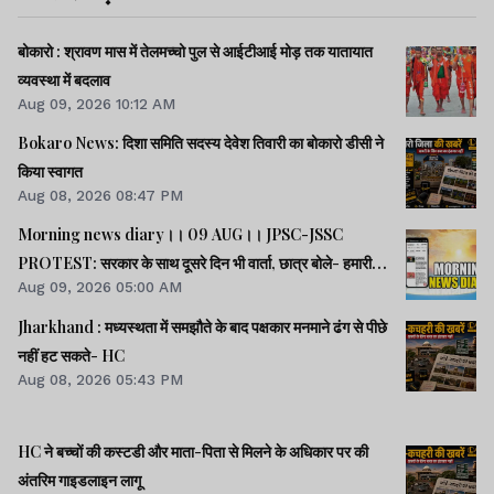
बोकारो : श्रावण मास में तेलमच्चो पुल से आईटीआई मोड़ तक यातायात
व्यवस्था में बदलाव
Aug 09, 2026 10:12 AM
Bokaro News: दिशा समिति सदस्य देवेश तिवारी का बोकारो डीसी ने
किया स्वागत
Aug 08, 2026 08:47 PM
Morning news diary।। 09 AUG।। JPSC-JSSC
PROTEST: सरकार के साथ दूसरे दिन भी वार्ता, छात्र बोले- हमारी
Aug 09, 2026 05:00 AM
बातें सुनी गईं।। छात्रों के समर्थन में उतरी भाजपा, 10 को विधानसभा
घेराव।। भारत सहित 5 देशों पर 100% टैरिफ लगानेवाला बिल US
Jharkhand : मध्यस्थता में समझौते के बाद पक्षकार मनमाने ढंग से पीछे
सीनेट से पास।। समेत कई खबरें व वीडियो.
नहीं हट सकते- HC
Aug 08, 2026 05:43 PM
HC ने बच्चों की कस्टडी और माता-पिता से मिलने के अधिकार पर की
अंतरिम गाइडलाइन लागू