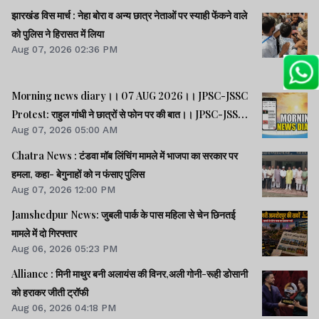
झारखंड विस मार्च : नेहा बोरा व अन्य छात्र नेताओं पर स्याही फेंकने वाले
को पुलिस ने हिरासत में लिया
Aug 07, 2026 02:36 PM
Morning news diary।। 07 AUG 2026।। JPSC-JSSC
Protest: राहुल गांधी ने छात्रों से फोन पर की बात।। JPSC-JSSC
Aug 07, 2026 05:00 AM
आंदोलन: छात्र प्रतिनिधि अपनी मांगों पर अड़े।। ACB ने नेक्सजेन के
CEO से पूछा- विनय चौबे को कितने पैसे दिए।। समेत कई खबरें व
Chatra News : टंडवा मॉब लिंचिंग मामले में भाजपा का सरकार पर
वीडियो.
हमला, कहा- बेगुनाहों को न फंसाए पुलिस
Aug 07, 2026 12:00 PM
Jamshedpur News: जुबली पार्क के पास महिला से चेन छिनतई
मामले में दो गिरफ्तार
Aug 06, 2026 05:23 PM
Alliance : मिनी माथुर बनी अलायंस की विनर,अली गोनी-रूही डोसानी
को हराकर जीती ट्रॉफी
Aug 06, 2026 04:18 PM