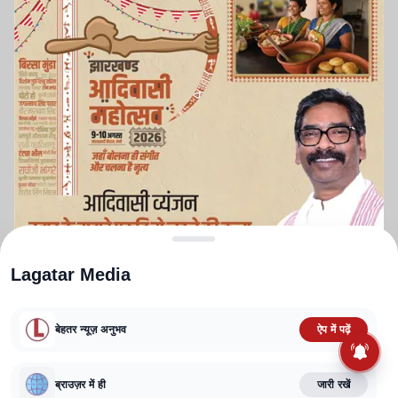
Lagatar Media
बेहतर न्यूज़ अनुभव
ऐप में पढ़ें
ABOUT US
CONTACT US
PRIVACY POLICY
TERMS AND CONDITIONS
ब्राउज़र में ही
जारी रखें
CORRECTIONS POLICY
EDITORIAL GUIDELINES
FACT CHECKING POLICY