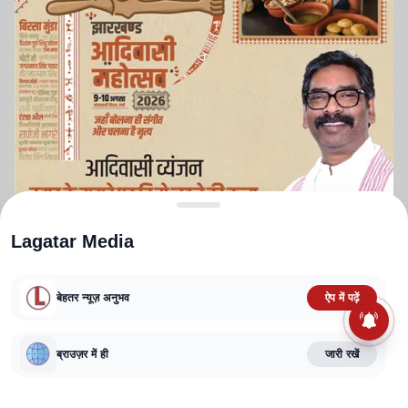
Lagatar Media
बेहतर न्यूज़ अनुभव
ऐप में पढ़ें
ABOUT US
CONTACT US
PRIVACY POLICY
TERMS AND CONDITIONS
ब्राउज़र में ही
जारी रखें
CORRECTIONS POLICY
EDITORIAL GUIDELINES
FACT CHECKING POLICY
Copyright
2025-2026
Lagatar Media Pvt. Ltd.