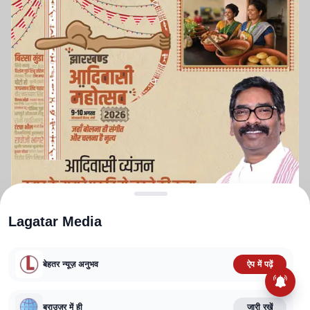
Lagatar Media
बेहतर न्यूज़ अनुभव
ऐप में पढ़ें
ABOUT US
CONTACT US
PRIVACY POLICY
TERMS AND CONDITIONS
ब्राउज़र में ही
जारी रखें
CORRECTIONS POLICY
EDITORIAL GUIDELINES
FACT CHECKING POLICY