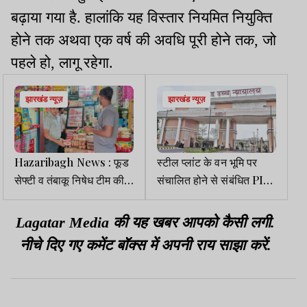
बढ़ाया गया है. हालांकि यह विस्तार नियमित नियुक्ति
होने तक अथवा एक वर्ष की अवधि पूरी होने तक, जो
पहले हो, लागू रहेगा.
झारखंड न्यूज़
झारखंड न्यूज़
Hazaribagh News : फूड
स्टील प्लांट के वन भूमि पर
सेफ्टी व तंबाकू निषेध टीम की
संचालित होने से संबंधित PIL
छापेमारी, 10 दुकानों से वसूला
हाईकोर्ट ने किया निष्पादित
जुर्माना
Lagatar Media की यह खबर आपको कैसी लगी.
नीचे दिए गए कमेंट बॉक्स में अपनी राय साझा करें.