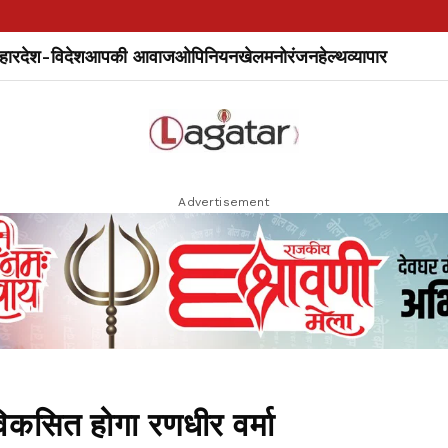
हार
देश-विदेश
आपकी आवाज
ओपिनियन
खेल
मनोरंजन
हेल्थ
व्यापार
Advertisement
ें विकसित होगा रणधीर वर्मा