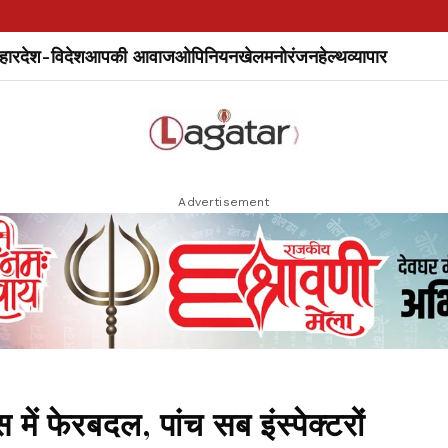
हार
देश-विदेश
आपकी आवाज
ओपिनियन
खेल
मनोरंजन
हेल्थ
व्यापार
Advertisement
ं फेरबदल, पांच सब इंस्पेक्टरों