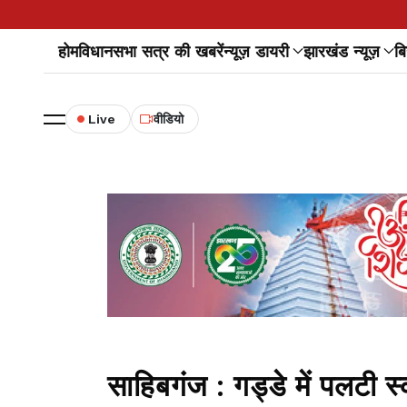
होम
विधानसभा सत्र की खबरें
न्यूज़ डायरी
झारखंड न्यूज़
बि
Live
वीडियो
साहिबगंज : गड्डे में पलटी 