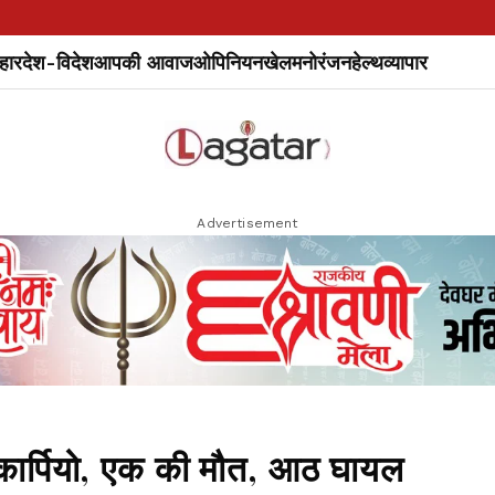
हार
देश-विदेश
आपकी आवाज
ओपिनियन
खेल
मनोरंजन
हेल्थ
व्यापार
Advertisement
स्कार्पियो, एक की मौत, आठ घायल