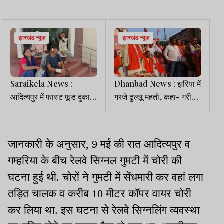
झारखंड न्यूज़
झारखंड न्यूज़
Saraikela News :
Dhanbad News : झरिया में
आदित्यपुर में फास्ट फूड दुकान
गरजे ढुल्लू महतो, कहा- गरीबों
पर मारपीट, ग्राहक व
का सम्मान कुचलने वालों से
दुकानदार पक्ष के कई घायल
सावधान रहें
जानकारी के अनुसार, 9 मई की रात आदित्यपुर व
गम्हरिया के बीच रेलवे सिग्नल गुमटी में चोरी की
घटना हुई थी. चोरों ने गुमटी में सेंधमारी कर वहां लगा
तड़ित चालक व करीब 10 मीटर कॉपर वायर चोरी
कर लिया था. इस घटना से रेलवे सिग्नलिंग व्यवस्था