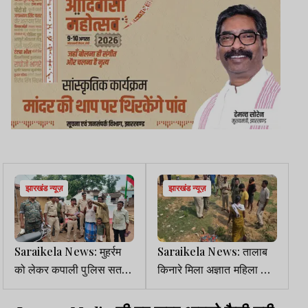
झारखंड न्यूज़
झारखंड न्यूज़
Saraikela News: मुहर्रम
Saraikela News: तालाब
को लेकर कपाली पुलिस सतर्क,
किनारे मिला अज्ञात महिला का
जुलूस मार्ग का किया निरीक्षण
शव, हत्या की आशंका