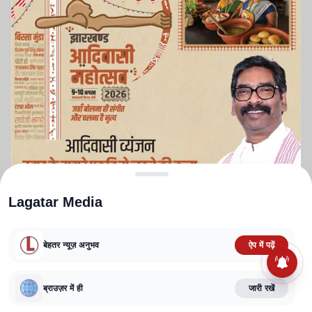
Lagatar Media
बेहतर न्यूज़ अनुभव
ऐप में पढ़ें
ABOUT US
CONTACT US
PRIVACY POLICY
TERMS AND CONDITIONS
CORRECTIONS POLICY
EDITORIAL GUIDELINES
FACT CHECKING POLICY
ब्राउज़र में ही
जारी रखें
Copyright
2025-2026
Lagatar Media Pvt. Ltd.