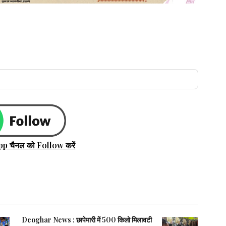
pp चैनल को Follow करें
Deoghar News : छापेमारी में 500 किलो मिलावटी