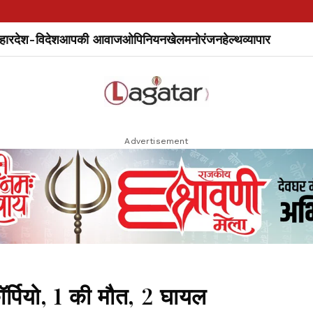
हार
देश-विदेश
आपकी आवाज
ओपिनियन
खेल
मनोरंजन
हेल्थ
व्यापार
Advertisement
ॉर्पियो, 1 की मौत, 2 घायल