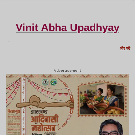
Vinit Abha Upadhyay
-
और पढ़ें
Advertisement