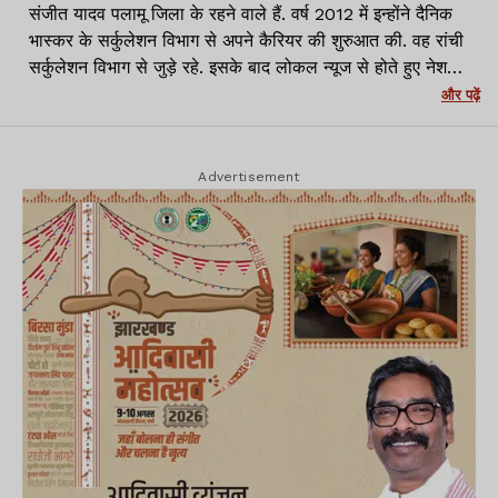
संजीत यादव पलामू जिला के रहने वाले हैं. वर्ष 2012 में इन्होंने दैनिक
भास्कर के सर्कुलेशन विभाग से अपने कैरियर की शुरुआत की. वह रांची
सर्कुलेशन विभाग से जुड़े रहे. इसके बाद लोकल न्यूज से होते हुए नेशनल
मीडिया प्लेटफॉर्म्स जैसे APN News, News11 और NewsWing
और पढ़ें
से जुड़कर काम किया. पलामू से Lagatar Media के Lagatar
News के लिए पलामू जिला में ब्यूरो चीफ के रूप में जिम्मेदारी निभायी.
वर्तमान में रांची में लगातार न्यूज़ के साथ वर्तमान में क्राइम रिपोर्टर के
Advertisement
रूप में कार्यरत हूं.