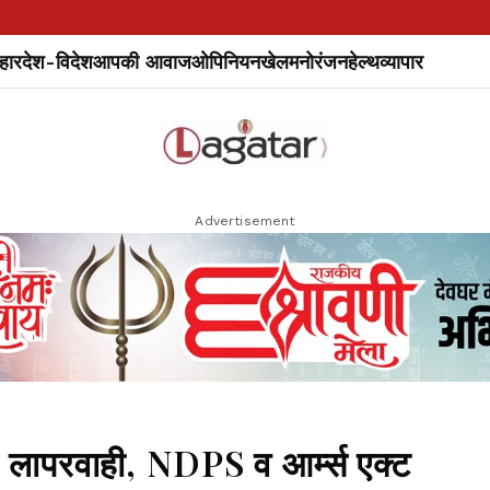
हार
देश-विदेश
आपकी आवाज
ओपिनियन
खेल
मनोरंजन
हेल्थ
व्यापार
Advertisement
 लापरवाही, NDPS व आर्म्स एक्ट