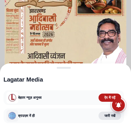
Lagatar Media
बेहतर न्यूज़ अनुभव
ऐप में पढ़ें
ABOUT US
CONTACT US
PRIVACY POLICY
TERMS AND CONDITIONS
CORRECTIONS POLICY
EDITORIAL GUIDELINES
FACT CHECKING POLICY
ब्राउज़र में ही
जारी रखें
Copyright
2025-2026
Lagatar Media Pvt. Ltd.