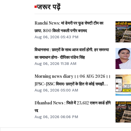
जरूर पढ़ें
Ranchi News: मां डेयरी पर फूड सेफ्टी टीम का
छापा, 800 किलो नकली पनीर बरामद
Aug 06, 2026 05:43 PM
विधानसभा : छात्रों के साथ आज वार्ता होगी, हर समस्या
का समाधान होगा- दीपिका पांडेय सिंह
Aug 06, 2026 11:38 AM
Morning news diary।। 06 AUG 2026।।
JPSC-JSSC विवादः छात्रों के हित से कोई समझौता
Aug 06, 2026 05:00 AM
नहीं- CM।। छात्र आंदोलन के समर्थन में झारखंड
आएंगे अभिजीत दीपके।। जब तक अमित शाह सदन में
Dhanbad News : जिले में 23,612 राशन कार्ड होंगे
जवाब नहीं देते, चर्चा नहीं होगीः राहुल।। समेत कई
रद्द
खबरें व वीडियो.
Aug 06, 2026 06:06 PM