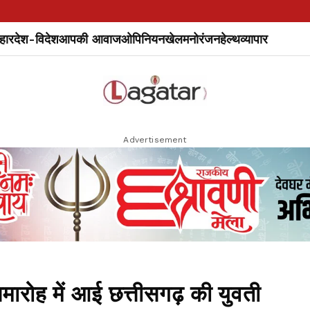
हार
देश-विदेश
आपकी आवाज
ओपिनियन
खेल
मनोरंजन
हेल्थ
व्यापार
Advertisement
ोह में आई छत्तीसगढ़ की युवती