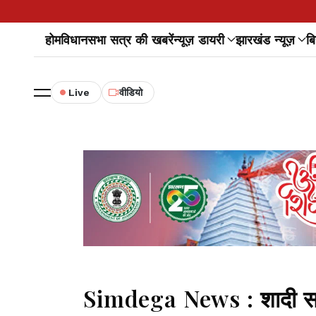
होम
विधानसभा सत्र की खबरें
न्यूज़ डायरी
झारखंड न्यूज़
बि
Live
वीडियो
Simdega News : शादी समार