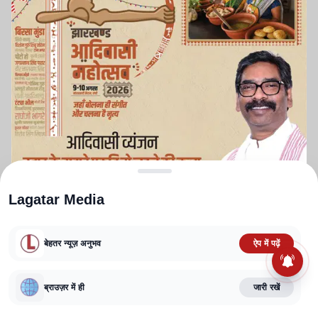
Lagatar Media
बेहतर न्यूज़ अनुभव
ऐप में पढ़ें
ABOUT US
CONTACT US
PRIVACY POLICY
TERMS AND CONDITIONS
CORRECTIONS POLICY
EDITORIAL GUIDELINES
FACT CHECKING POLICY
ब्राउज़र में ही
जारी रखें
Copyright
2025-2026
Lagatar Media Pvt. Ltd.