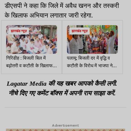
डीएसपी ने कहा कि जिले में अवैध खनन और तस्करी
के खिलाफ अभियान लगातार जारी रहेगा.
झारखंड न्यूज़
झारखंड न्यूज़
गिरिडीह : बिजली बिल में
पलामू: बिजली दर में वृद्धि व
बढ़ोतरी व कटौती के खिलाफ
कटौती के विरोध में भाजपा ने
भाजपा ने दिया धरना
घेरा बिजली ऑफिस
Lagatar Media की यह खबर आपको कैसी लगी.
नीचे दिए गए कमेंट बॉक्स में अपनी राय साझा करें.
Advertisement