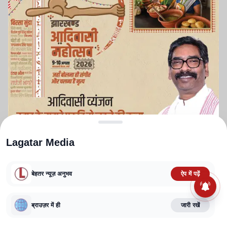
Lagatar Media
बेहतर न्यूज़ अनुभव
ऐप में पढ़ें
ABOUT US
CONTACT US
PRIVACY POLICY
TERMS AND CONDITIONS
CORRECTIONS POLICY
EDITORIAL GUIDELINES
FACT CHECKING POLICY
ब्राउज़र में ही
जारी रखें
Copyright
2025-2026
Lagatar Media Pvt. Ltd.