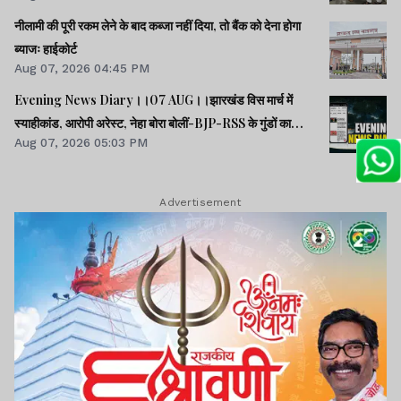
नीलामी की पूरी रकम लेने के बाद कब्जा नहीं दिया, तो बैंक को देना होगा
ब्याजः हाईकोर्ट
Aug 07, 2026 04:45 PM
Evening News Diary।।07 AUG।।झारखंड विस मार्च में
स्याहीकांड, आरोपी अरेस्ट, नेहा बोरा बोलीं-BJP-RSS के गुंडों का
Aug 07, 2026 05:03 PM
काम।।आंदोलनरत छात्रों की समस्याओं को समझना चाहती सरकार:
CM।।छात्रों से मिले SDO, वार्ता की उम्मीद।।40 साल बाद बोफोर्स
केस बंद।।समेत कई खबरें व वीडियो।।
Advertisement