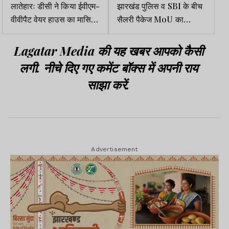
लातेहारः डीसी ने किया ईवीएम-
झारखंड पुलिस व SBI के बीच
वीवीपैट वेयर हाउस का मासिक
सैलरी पैकेज MoU का
निरीक्षण
विस्तार, अब 10 लाख का
सामान्य जीवन बीमा भी
Lagatar Media की यह खबर आपको कैसी
लगी. नीचे दिए गए कमेंट बॉक्स में अपनी राय
साझा करें.
Advertisement