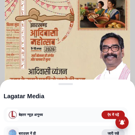
Lagatar Media
बेहतर न्यूज़ अनुभव
ऐप में पढ़ें
ABOUT US
CONTACT US
PRIVACY POLICY
TERMS AND CONDITIONS
CORRECTIONS POLICY
EDITORIAL GUIDELINES
FACT CHECKING POLICY
ब्राउज़र में ही
जारी रखें