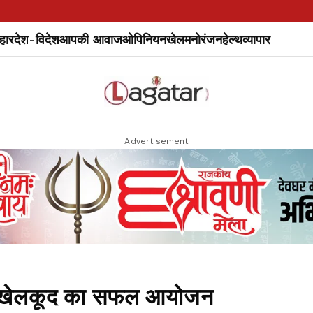
हार
देश-विदेश
आपकी आवाज
ओपिनियन
खेल
मनोरंजन
हेल्थ
व्यापार
Advertisement
षा व खेलकूद का सफल आयोजन