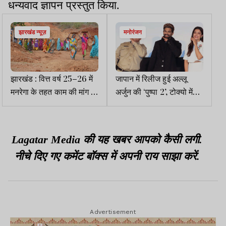
धन्यवाद ज्ञापन प्रस्तुत किया.
झारखंड न्यूज़
मनोरंजन
झारखंड : वित्त वर्ष 25–26 में
जापान में रिलीज हुई अल्लू
मनरेगा के तहत काम की मांग में
अर्जुन की ‘पुष्पा 2’, टोक्यो में
उतार–चढ़ाव, अप्रैल–मई में
मिला फैंस का जबरदस्त प्यार
डिमांड हाइक पर
Lagatar Media की यह खबर आपको कैसी लगी.
नीचे दिए गए कमेंट बॉक्स में अपनी राय साझा करें.
Advertisement