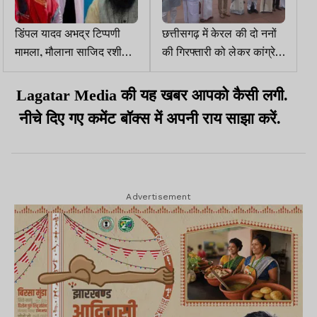
डिंपल यादव अभद्र टिप्पणी
छत्तीसगढ़ में केरल की दो ननों
मामला, मौलाना साजिद रशीदी
की गिरफ्तारी को लेकर कांग्रेस
को सपा नेताओं ने पीटा, बोले
सांसदों का संसद भवन में विरोध
अखिलेश, कोई हिंसा न करे
प्रदर्शन
Lagatar Media
की यह खबर आपको कैसी लगी.
नीचे दिए गए कमेंट बॉक्स में अपनी
राय
साझा
करें.
Advertisement