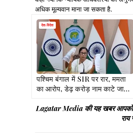
अधिक मूल्यवान माना जा सकता है.
देश-विदेश
पश्चिम बंगाल में SIR पर रार, ममता
का आरोप, डेढ़ करोड़ नाम काटे जाने
की तैयारी, NRC लागू किये जाने की
Lagatar Media की यह खबर आपको कैसी
साजिश
राय 