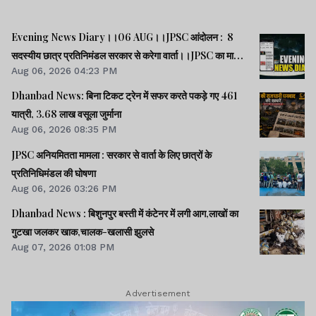
Evening News Diary।।06 AUG।।JPSC आंदोलन : 8
सदस्यीय छात्र प्रतिनिमंडल सरकार से करेगा वार्ता।।JPSC का मामला
Aug 06, 2026 04:23 PM
पेपर लीक का नहीं, बैक डोर से गलत नियुक्ति का है : किशोर।।BPSC
AEDO पेपर लीक : BARC का कर्मी रौशन अरेस्ट।।समेत कई खबरें
Dhanbad News: बिना टिकट ट्रेन में सफर करते पकड़े गए 461
व वीडियो।।
यात्री, 3.68 लाख वसूला जुर्माना
Aug 06, 2026 08:35 PM
JPSC अनियमितता मामला : सरकार से वार्ता के लिए छात्रों के
प्रतिनिधिमंडल की घोषणा
Aug 06, 2026 03:26 PM
Dhanbad News : बिशुनपुर बस्ती में कंटेनर में लगी आग,लाखों का
गुटखा जलकर खाक,चालक-खलासी झुलसे
Aug 07, 2026 01:08 PM
Advertisement