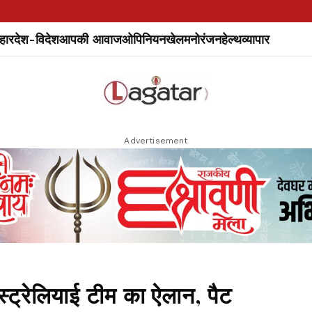
हार
देश-विदेश
आपकी आवाज
ओपिनियन
खेल
मनोरंजन
हेल्थ
व्यापार
Advertisement
ट्रेलियाई टीम का ऐलान, पैट