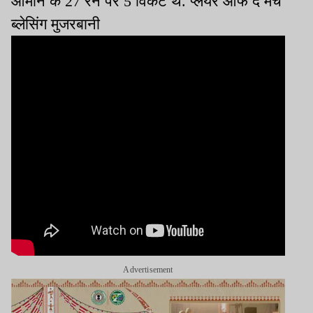
ओमान के 27 रन पर 5 विकेट थे. प्लेयर ऑफ द मैच
ब्लेसिंग मुजरबानी
Advertisement