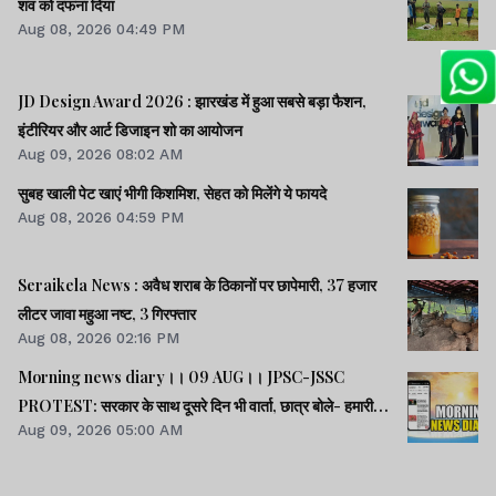
शव को दफना दिया
Aug 08, 2026 04:49 PM
JD Design Award 2026 : झारखंड में हुआ सबसे बड़ा फैशन,
इंटीरियर और आर्ट डिजाइन शो का आयोजन
Aug 09, 2026 08:02 AM
सुबह खाली पेट खाएं भीगी किशमिश, सेहत को मिलेंगे ये फायदे
Aug 08, 2026 04:59 PM
Seraikela News : अवैध शराब के ठिकानों पर छापेमारी, 37 हजार
लीटर जावा महुआ नष्ट, 3 गिरफ्तार
Aug 08, 2026 02:16 PM
Morning news diary।। 09 AUG।। JPSC-JSSC
PROTEST: सरकार के साथ दूसरे दिन भी वार्ता, छात्र बोले- हमारी
Aug 09, 2026 05:00 AM
बातें सुनी गईं।। छात्रों के समर्थन में उतरी भाजपा, 10 को विधानसभा
घेराव।। भारत सहित 5 देशों पर 100% टैरिफ लगानेवाला बिल US
सीनेट से पास।। समेत कई खबरें व वीडियो.