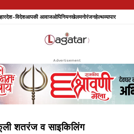
हार
देश-विदेश
आपकी आवाज
ओपिनियन
खेल
मनोरंजन
हेल्थ
व्यापार
Advertisement
स्कूली शतरंज व साइकिलिंग