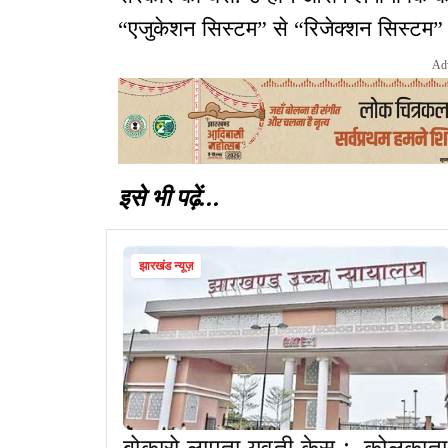
“एजुकेशन सिस्टम” से “रिजेक्शन सिस्टम” म
Ad
इसे भी पढ़ें...
झारखंड न्यूज़
बोकारो लापता युवती केस : कोलकाता