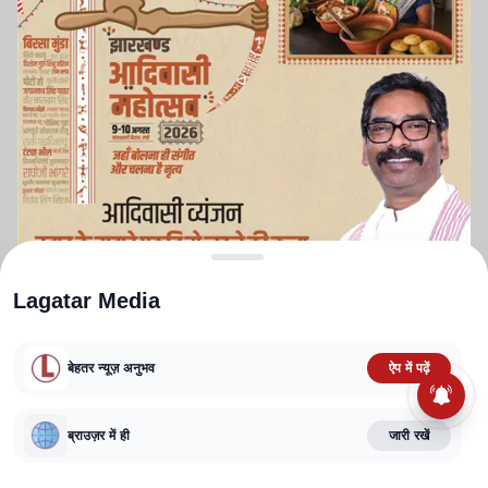
Lagatar Media
बेहतर न्यूज़ अनुभव
ऐप में पढ़ें
ABOUT US
CONTACT US
PRIVACY POLICY
TERMS AND CONDITIONS
ब्राउज़र में ही
जारी रखें
CORRECTIONS POLICY
EDITORIAL GUIDELINES
FACT CHECKING POLICY
Copyright
2025-2026
Lagatar Media Pvt. Ltd.