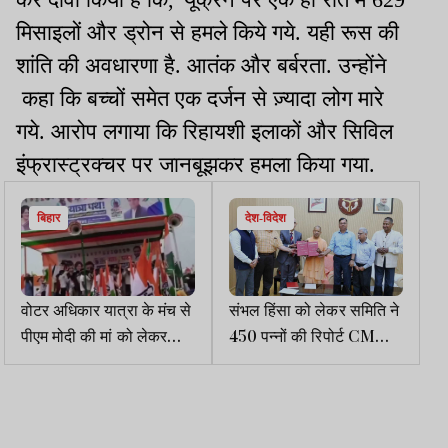
मिसाइलों और ड्रोन से हमले किये गये. यही रूस की
शांति की अवधारणा है. आतंक और बर्बरता. उन्होंने
कहा कि बच्चों समेत एक दर्जन से ज़्यादा लोग मारे
गये. आरोप लगाया कि रिहायशी इलाकों और सिविल
इंफ्रास्ट्रक्चर पर जानबूझकर हमला किया गया.
बिहार
देश-विदेश
वोटर अधिकार यात्रा के मंच से
संभल हिंसा को लेकर समिति ने
पीएम मोदी की मां को लेकर
450 पन्नों की रिपोर्ट CM
अपशब्द कहे गये, भाजपा ने
योगी को सौंपी, हिंदुओं की
कहा, राजनीति में ऐसी नीचता
आबादी 30 प्रतिशत घटी
पहले कभी नहीं देखी