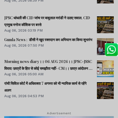
Aug 06, 2026 08:39 PM
JPSC धांधली की CID जांच पर बाबूलाल मरांडी ने उठाए सवाल, CID
प्रमुख मनोज कौशिक पर बरसे
Aug 06, 2026 03:19 PM
Gumla News : डीसी ने खुद रक्तदान कर अभियान का किया शुभारंभ
Aug 06, 2026 07:50 PM
Morning news diary।। 06 AUG 2026।। JPSC-JSSC
विवादः छात्रों के हित से कोई समझौता नहीं- CM।। छात्र आंदोलन के
Aug 06, 2026 05:00 AM
समर्थन में झारखंड आएंगे अभिजीत दीपके।। जब तक अमित शाह सदन
में जवाब नहीं देते, चर्चा नहीं होगीः राहुल।। समेत कई खबरें व वीडियो.
रांची सिविल कोर्ट में अधिवक्ता 7 अगस्त को भी न्यायिक कार्य से रहेंगे
अलग
Aug 06, 2026 04:53 PM
Advertisement