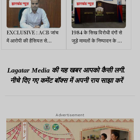
झारखंड न्यूज़
झारखंड न्यूज़
EXCLUSIVE : ACB जांच
1984 के सिख विरोधी दंगों से
में आरोपी की हैसियत से
जुड़े मामलों के निष्पादन के लिए
जमशेदपुर DC करन सत्यार्थी
होगी समीक्षा बैठक
से विस्तृत पूछताछ, फर्जी बैंक
गारंटी प्रकरण में भूमिका
Lagatar Media की यह खबर आपको कैसी लगी.
संदिग्ध
नीचे दिए गए कमेंट बॉक्स में अपनी राय साझा करें
Advertisement