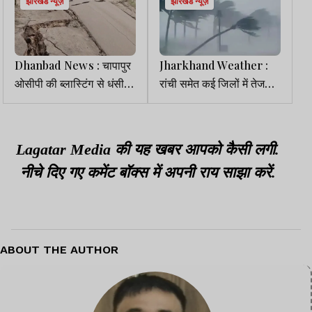
झारखंड न्यूज़
झारखंड न्यूज़
Dhanbad News : चापापुर
Jharkhand Weather :
ओसीपी की ब्लास्टिंग से धंसी
रांची समेत कई जिलों में तेज
ग्रामीण सड़क, भड़के लोगों ने
हवा व बारिश की चेतावनी,
बंद कराया खनन कार्य
डालटनगंज अब भी तप रहा
Lagatar Media की यह खबर आपको कैसी लगी.
नीचे दिए गए कमेंट बॉक्स में अपनी राय साझा करें.
ABOUT THE AUTHOR