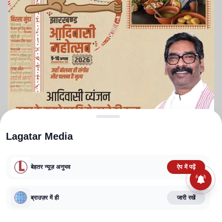
Lagatar Media
बेहतर न्यूज़ अनुभव
ऐप में पढ़ें
ABOUT US
CONTACT US
PRIVACY POLICY
TERMS AND CONDITIONS
ब्राउज़र में ही
जारी रखें
CORRECTIONS POLICY
EDITORIAL GUIDELINES
FACT CHECKING POLICY
Copyright
2025-2026
Lagatar Media Pvt. Ltd.