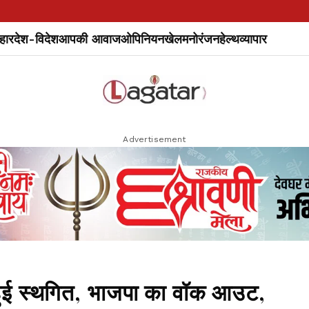
हार
देश-विदेश
आपकी आवाज
ओपिनियन
खेल
मनोरंजन
हेल्थ
व्यापार
Advertisement
 हुई स्थगित, भाजपा का वॉक आउट,