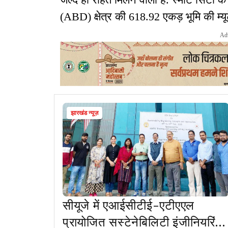
(ABD) क्षेत्र की 618.92 एकड़ भूमि की म्यूट
Ad
झारखंड न्यूज़
सीयूजे में एआईसीटीई-एटीएएल
प्रायोजित सस्टेनेबिलिटी इंजीनियरिंग