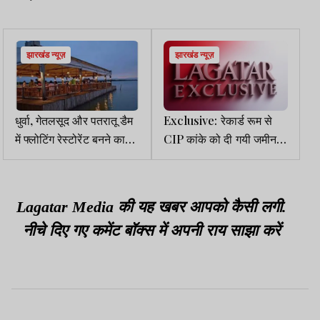
झारखंड न्यूज़
झारखंड न्यूज़
धुर्वा, गेतलसूद और पतरातू डैम
Exclusive: रेकार्ड रूम से
में फ्लोटिंग रेस्टोरेंट बनने का
CIP कांके को दी गयी जमीन
रास्ता साफ, हाई कोर्ट से टेंडर
की 7 गजट नोटिफिकेशन में से
विवाद खारिज
4 गायब- रिपोर्ट
Lagatar Media की यह खबर आपको कैसी लगी.
नीचे दिए गए कमेंट बॉक्स में अपनी राय साझा करें