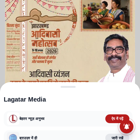
Lagatar Media
बेहतर न्यूज़ अनुभव
ऐप में पढ़ें
ABOUT US
CONTACT US
PRIVACY POLICY
TERMS AND CONDITIONS
CORRECTIONS POLICY
EDITORIAL GUIDELINES
FACT CHECKING POLICY
ब्राउज़र में ही
जारी रखें