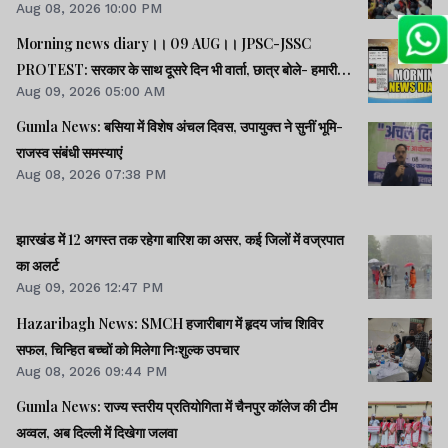
Aug 08, 2026 10:00 PM
टास्क
Morning news diary।। 09 AUG।। JPSC-JSSC
PROTEST: सरकार के साथ दूसरे दिन भी वार्ता, छात्र बोले- हमारी
Aug 09, 2026 05:00 AM
बातें सुनी गईं।। छात्रों के समर्थन में उतरी भाजपा, 10 को विधानसभा
घेराव।। भारत सहित 5 देशों पर 100% टैरिफ लगानेवाला बिल US
Gumla News: बसिया में विशेष अंचल दिवस, उपायुक्त ने सुनीं भूमि-
सीनेट से पास।। समेत कई खबरें व वीडियो.
राजस्व संबंधी समस्याएं
Aug 08, 2026 07:38 PM
झारखंड में 12 अगस्त तक रहेगा बारिश का असर, कई जिलों में वज्रपात
का अलर्ट
Aug 09, 2026 12:47 PM
Hazaribagh News: SMCH हजारीबाग में हृदय जांच शिविर
सफल, चिन्हित बच्चों को मिलेगा निःशुल्क उपचार
Aug 08, 2026 09:44 PM
Gumla News: राज्य स्तरीय प्रतियोगिता में चैनपुर कॉलेज की टीम
अव्वल, अब दिल्ली में दिखेगा जलवा