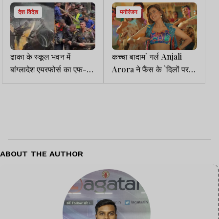
देश-विदेश
मनोरंजन
ढाका के स्कूल भवन में
कच्चा बादाम` गर्ल Anjali
बांग्लादेश एयरफोर्स का एफ-7
Arora ने फैंस के `दिलों पर
ट्रेनर विमान गिरा, 16 लोगों की
चलाई छुरियां`, बना नंबर 1 गाना
मौत, 70 के घायल होने की
खबर
ABOUT THE AUTHOR