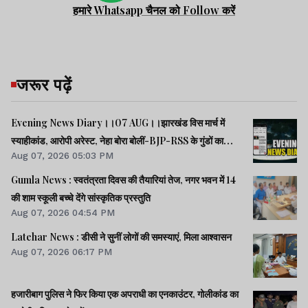
हमारे Whatsapp चैनल को Follow करें
जरूर पढ़ें
Evening News Diary।।07 AUG।।झारखंड विस मार्च में
स्याहीकांड, आरोपी अरेस्ट, नेहा बोरा बोलीं-BJP-RSS के गुंडों का
Aug 07, 2026 05:03 PM
काम।।आंदोलनरत छात्रों की समस्याओं को समझना चाहती सरकार:
CM।।छात्रों से मिले SDO, वार्ता की उम्मीद।।40 साल बाद बोफोर्स
Gumla News : स्वतंत्रता दिवस की तैयारियां तेज, नगर भवन में 14
केस बंद।।समेत कई खबरें व वीडियो।।
की शाम स्कूली बच्चे देंगे सांस्कृतिक प्रस्तुति
Aug 07, 2026 04:54 PM
Latehar News : डीसी ने सुनीं लोगों की समस्याएं, मिला आश्वासन
Aug 07, 2026 06:17 PM
हजारीबाग पुलिस ने फिर किया एक अपराधी का एनकाउंटर, गोलीकांड का