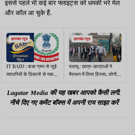
इससे पहले भी कई बार फ्लाइट्स को धमकी भरे मेल
और कॉल आ चुके हैं.
झारखंड न्यूज़
झारखंड न्यूज़
IT RAID : बाबा ग्रुप से जुड़े
पलामू : छात्र-छात्राओं ने
व्यापारियों के ठिकानों से नकदी
मैराथन में लिया हिस्सा, लोगों
व कीमती शराब की बोतलें
को किया जागरूक
बरामद
Lagatar Media की यह खबर आपको कैसी लगी.
नीचे दिए गए कमेंट बॉक्स में अपनी राय साझा करें