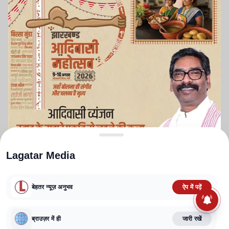
Lagatar Media
बेहतर न्यूज़ अनुभव
ऐप में पढ़ें
ABOUT US
CONTACT US
PRIVACY POLICY
TERMS AND CONDITIONS
CORRECTIONS POLICY
EDITORIAL GUIDELINES
FACT CHECKING POLICY
ब्राउज़र में ही
जारी रखें