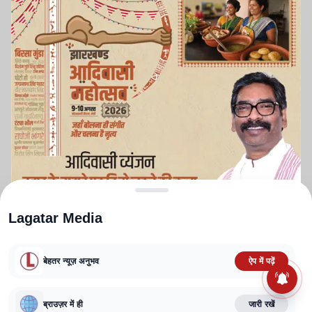
Lagatar Media
बेहतर न्यूज़ अनुभव
ऐप में पढ़ें
ABOUT US
CONTACT US
PRIVACY POLICY
TERMS AND CONDITIONS
CORRECTIONS POLICY
EDITORIAL GUIDELINES
FACT CHECKING POLICY
ब्राउज़र में ही
जारी रखें