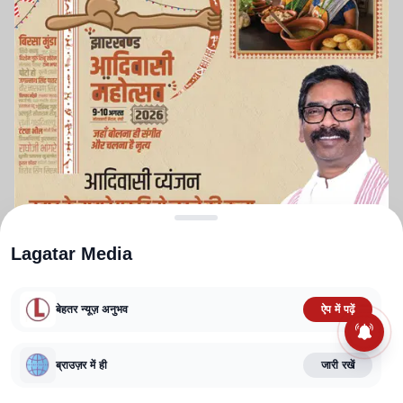
Lagatar Media
बेहतर न्यूज़ अनुभव
ऐप में पढ़ें
ABOUT US
CONTACT US
PRIVACY POLICY
TERMS AND CONDITIONS
CORRECTIONS POLICY
EDITORIAL GUIDELINES
FACT CHECKING POLICY
ब्राउज़र में ही
जारी रखें
Copyright
2025-2026
Lagatar Media Pvt. Ltd.