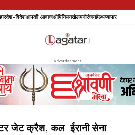
हार
देश-विदेश
आपकी आवाज
ओपिनियन
खेल
मनोरंजन
हेल्थ
व्यापार
Advertisement
इटर जेट क्रैश, कल ईरानी सेना