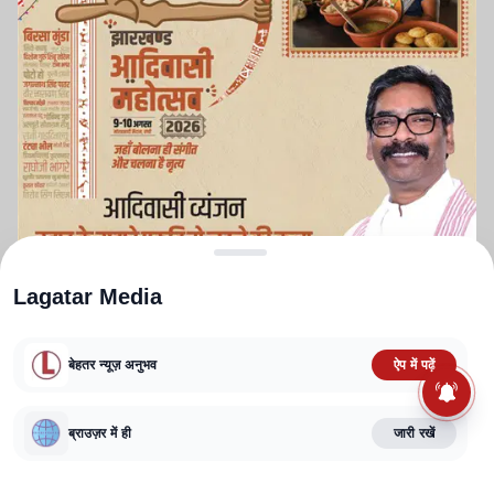
Lagatar Media
बेहतर न्यूज़ अनुभव
ऐप में पढ़ें
ABOUT US
CONTACT US
PRIVACY POLICY
TERMS AND CONDITIONS
ब्राउज़र में ही
जारी रखें
CORRECTIONS POLICY
EDITORIAL GUIDELINES
FACT CHECKING POLICY
Copyright
2025-2026
Lagatar Media Pvt. Ltd.