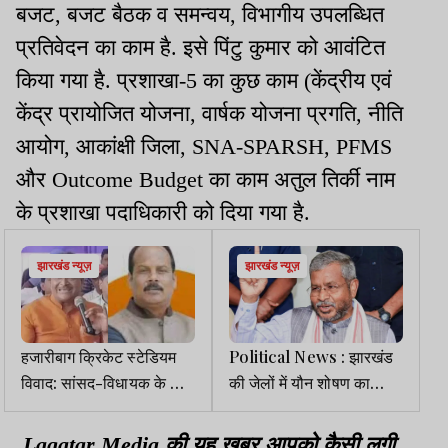
बजट, बजट बैठक व समन्वय, विभागीय उपलब्धित
प्रतिवेदन का काम है. इसे पिंटु कुमार को आवंटित
किया गया है. प्रशाखा-5 का कुछ काम (केंद्रीय एवं
केंद्र प्रायोजित योजना, वार्षक योजना प्रगति, नीति
आयोग, आकांक्षी जिला, SNA-SPARSH, PFMS
और Outcome Budget का काम अतुल तिर्की नाम
के प्रशाखा पदाधिकारी को दिया गया है.
झारखंड न्यूज़
झारखंड न्यूज़
हजारीबाग क्रिकेट स्टेडियम
Political News : झारखंड
विवाद: सांसद-विधायक के बीच
की जेलों में यौन शोषण का
बयानबाजी तेज, क्रिकेट
संगठित खेल, सरकार पर
एसोसिएशन पर भी उठे सवाल
संरक्षण देने का आरोप
Lagatar Media की यह खबर आपको कैसी लगी.