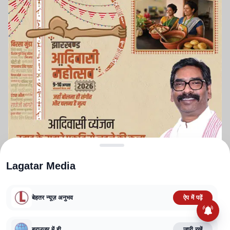
Lagatar Media
बेहतर न्यूज़ अनुभव
ऐप में पढ़ें
ABOUT US
CONTACT US
PRIVACY POLICY
TERMS AND CONDITIONS
CORRECTIONS POLICY
EDITORIAL GUIDELINES
FACT CHECKING POLICY
ब्राउज़र में ही
जारी रखें